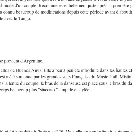
technicité d'un couple. Reconnue essentiellement juste après la première 
 a connu beaucoup de modifications depuis cette période avant d'aboutir
te avec le Tango.
e provient d'Argentine.
hettos de Buenos Aires. Elle a peu à peu été introduite dans les hautes c
t a été soutenue par les grandes stars Française du Music Hall. Mistin
s la tenue du couple, le bras de la danseuse est placé sous le bras du d
corps beaucoup plus "staccato " , rapide et stylée.
 et fut introduite à Paris en 1775. Mais elle ne donna lieu à la danse 