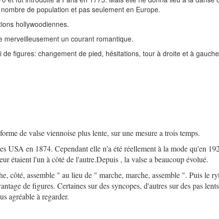
d nombre de population et pas seulement en Europe.
ctions hollywoodiennes.
ne merveilleusement un courant romantique.
 de figures: changement de pied, hésitations, tour à droite et à gauche
forme de valse viennoise plus lente, sur une mesure a trois temps.
é des USA en 1874. Cependant elle n'a été réellement à la mode qu'en 19
seur étaient l'un à côté de l'autre.Depuis , la valse a beaucoup évolué.
e, côté, assemble " au lieu de " marche, marche, assemble ". Puis le r
vantage de figures. Certaines sur des syncopes, d'autres sur des pas lents 
us agréable à regarder.