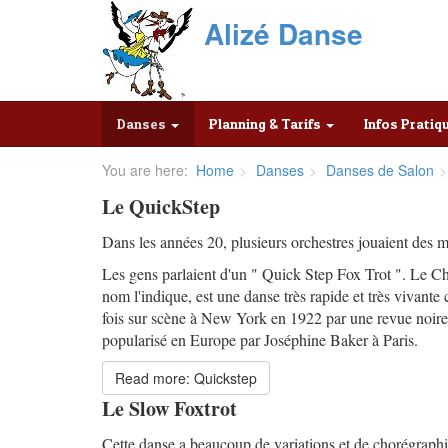
Alizé Danse
Danses
Planning & Tarifs
Infos Prati
You are here:
Home
Danses
Danses de Salon
Le QuickStep
Dans les années 20, plusieurs orchestres jouaient des m
Les gens parlaient d'un " Quick Step Fox Trot ". Le C
nom l'indique, est une danse très rapide et très vivante 
fois sur scène à New York en 1922 par une revue noire A
popularisé en Europe par Joséphine Baker à Paris.
Read more: Quickstep
Le Slow Foxtrot
Cette danse a beaucoup de variations et de chorégraphies