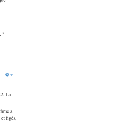
, "
22. La
ythme a
et figés,