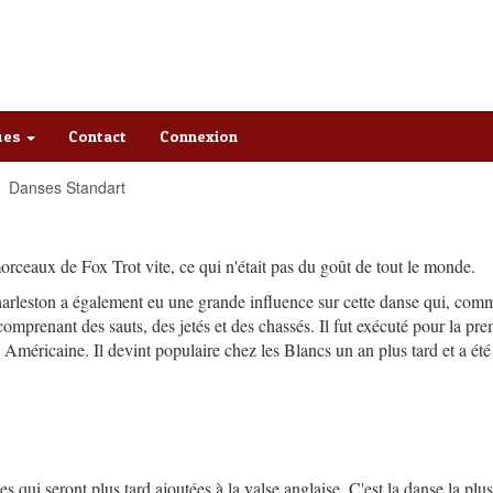
ques
Contact
Connexion
Danses Standart
orceaux de Fox Trot vite, ce qui n'était pas du goût de tout le monde.
harleston a également eu une grande influence sur cette danse qui, com
comprenant des sauts, des jetés et des chassés. Il fut exécuté pour la pre
méricaine. Il devint populaire chez les Blancs un an plus tard et a été
 qui seront plus tard ajoutées à la valse anglaise. C'est la danse la plus