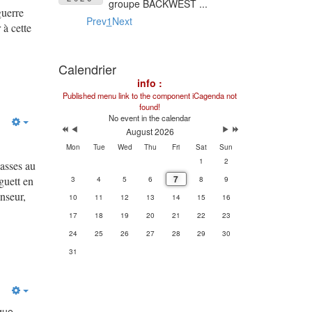
groupe BACKWEST ...
guerre
Prev
1
Next
 à cette
Calendrier
info :
Published menu link to the component iCagenda not
found!
No event in the calendar
August 2026
Mon
Tue
Wed
Thu
Fri
Sat
Sun
1
2
lasses au
7
guett en
3
4
5
6
8
9
anseur,
10
11
12
13
14
15
16
17
18
19
20
21
22
23
24
25
26
27
28
29
30
31
que