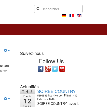
Suivez-nous
Follow Us
me son
mière
Actualités
SOIREE COUNTRY
THU
5599533 hits
Norbert Pflimlin
12
Feb
12
February 2026
SOIREE COUNTRY avec le
2026