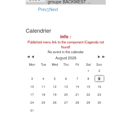
groupe BACKWEST ...
Prev
1
Next
Calendrier
info :
Published menu link to the component iCagenda not
found!
No event in the calendar
August 2026
Mon
Tue
Wed
Thu
Fri
Sat
Sun
1
2
9
3
4
5
6
7
8
10
11
12
13
14
15
16
17
18
19
20
21
22
23
24
25
26
27
28
29
30
31