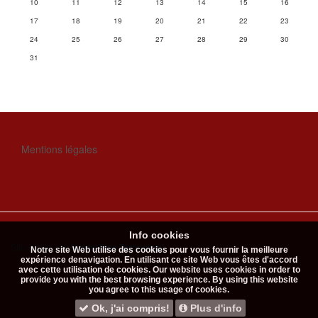
10
11
12
13
14
15
16
17
18
19
20
21
22
23
24
25
26
27
28
29
30
31
Mentions légales
Info cookies
Site réalisé par
Nordet Free Technology
.
Notre site Web utilise des cookies pour vous fournir la meilleure
expérience denavigation. En utilisant ce site Web vous êtes d'accord
avec cette utilisation de cookies. Our website uses cookies in order to
provide you with the best browsing experience. By using this website
you agree to this usage of cookies.
Ok, j'ai compris!
Plus d'info