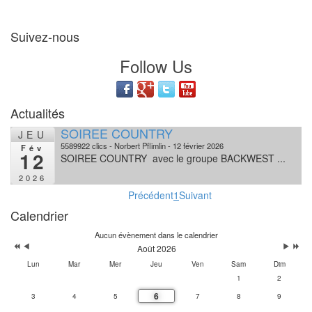
Suivez-nous
Follow Us
Actualités
SOIREE COUNTRY
JEU
5589922 clics
Norbert Pflimlin
12 février 2026
Fév
12
SOIREE COUNTRY avec le groupe BACKWEST ...
2026
Précédent
1
Suivant
Calendrier
Aucun évènement dans le calendrier
Août 2026
Lun
Mar
Mer
Jeu
Ven
Sam
Dim
1
2
6
3
4
5
7
8
9