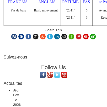
FRANCAIS
ANGLAIS
RYTHME
PAS
1er 
Pas de base
Basic mouvement
"2341"
6
Avanc
"2341"
6
Recu
Share This
Suivez-nous
Follow Us
Actualités
Jeu
Fév
12
2026