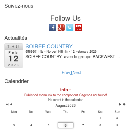
Suivez-nous
Follow Us
Actualités
SOIREE COUNTRY
THU
5589801 hits
Norbert Pflimlin
12 February 2026
Feb
12
SOIREE COUNTRY avec le groupe BACKWEST ...
2026
Prev
1
Next
Calendrier
info :
Published menu link to the component iCagenda not found!
No event in the calendar
August 2026
Mon
Tue
Wed
Thu
Fri
Sat
Sun
1
2
6
3
4
5
7
8
9