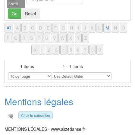
Search
Go
Reset
All
A
B
C
D
E
F
G
H
I
J
K
L
M
N
O
P
Q
R
S
T
U
V
W
X
Y
Z
0
1
2
3
4
5
6
7
8
9
Total
Displaying
1 items
1 - 1 items
Mentions légales
Click to subscribe
MENTIONS LÉGALES - www.alizedanse.fr