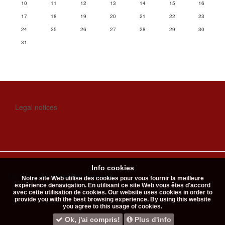
10
11
12
13
14
15
16
17
18
19
20
21
22
23
24
25
26
27
28
29
30
31
Legal notices
Info cookies
Site réalisé par
Nordet Free Technology
.
Notre site Web utilise des cookies pour vous fournir la meilleure
expérience denavigation. En utilisant ce site Web vous êtes d'accord
avec cette utilisation de cookies. Our website uses cookies in order to
provide you with the best browsing experience. By using this website
you agree to this usage of cookies.
Ok, j'ai compris!
Plus d'info