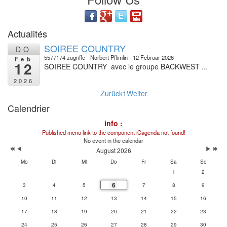
Actualités
SOIREE COUNTRY
DO
5577174 zugriffe
Norbert Pflimlin
12 Februar 2026
Feb
12
SOIREE COUNTRY avec le groupe BACKWEST ...
2026
Zurück
1
Weiter
Calendrier
info :
Published menu link to the component iCagenda not found!
No event in the calendar
August 2026
Mo
Di
Mi
Do
Fr
Sa
So
1
2
6
3
4
5
7
8
9
10
11
12
13
14
15
16
17
18
19
20
21
22
23
24
25
26
27
28
29
30