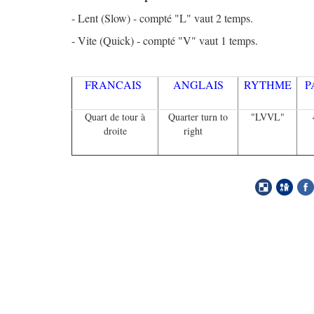
- Lent (Slow) - compté "L" vaut 2 temps.
- Vite (Quick) - compté "V" vaut 1 temps.
FRANCAIS
ANGLAIS
RYTHME
P
Quart de tour à
Quarter turn to
"LVVL"
droite
right