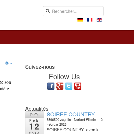
Suivez-nous
Follow Us
me son
mière
Actualités
SOIREE COUNTRY
DO
5596500 zugriffe
Norbert Pflimlin
12
Feb
12
Februar 2026
SOIREE COUNTRY avec le
2026