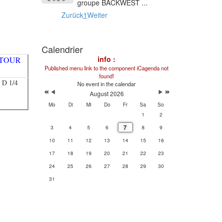
groupe BACKWEST ...
Zurück
1
Weiter
Calendrier
info :
TOUR
Published menu link to the component iCagenda not
found!
D 1/4
No event in the calendar
August 2026
Mo
Di
Mi
Do
Fr
Sa
So
1
2
7
3
4
5
6
8
9
10
11
12
13
14
15
16
17
18
19
20
21
22
23
24
25
26
27
28
29
30
31