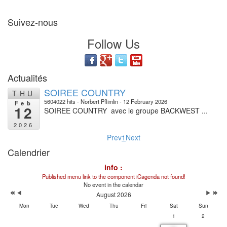
Suivez-nous
Follow Us
Actualités
SOIREE COUNTRY
THU
5604022 hits
Norbert Pflimlin
12 February 2026
Feb
12
SOIREE COUNTRY avec le groupe BACKWEST ...
2026
Prev
1
Next
Calendrier
info :
Published menu link to the component iCagenda not found!
No event in the calendar
August 2026
Mon
Tue
Wed
Thu
Fri
Sat
Sun
1
2