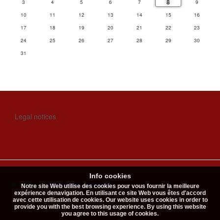
8
3
4
5
6
7
9
10
11
12
13
14
15
16
17
18
19
20
21
22
23
24
25
26
27
28
29
30
31
Legal notices
Info cookies
Site réalisé par
Nordet Free Technology
.
Notre site Web utilise des cookies pour vous fournir la meilleure
expérience denavigation. En utilisant ce site Web vous êtes d'accord
avec cette utilisation de cookies. Our website uses cookies in order to
provide you with the best browsing experience. By using this website
you agree to this usage of cookies.