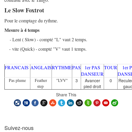
Le Slow Foxtrot
Pour le comptage du rythme.
Mesure à 4 temps
- Lent ( Slow) - compté "L" vaut 2 temps.
- vite (Quick) - compté "V" vaut 1 temps.
FRANCAIS
ANGLAIS
RYTHME
PAS
1er PAS
TOUR
1er 
DANSEUR
DANS
Pas plume
Feather
"LVV"
3
Avancer
0
Recule
step
pied droit
gau
Share This
Suivez-nous