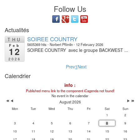
Follow Us
Actualités
SOIREE COUNTRY
THU
5605369 hits
Norbert Pflimlin
12 February 2026
Feb
12
SOIREE COUNTRY avec le groupe BACKWEST ...
2026
Prev
1
Next
Calendrier
info :
Published menu link to the component iCagenda not found!
No event in the calendar
August 2026
Mon
Tue
Wed
Thu
Fri
Sat
Sun
1
2
8
3
4
5
6
7
9
10
11
12
13
14
15
16
17
18
19
20
21
22
23