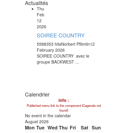
Actualités
Thu
Feb
12
2026
SOIREE COUNTRY
5588353 hits
Norbert Pflimlin
12
February 2026
SOIREE COUNTRY avec le
groupe BACKWEST ...
Calendrier
info :
Published menu link to the component iCagenda not
found!
No event in the calendar
August 2026
Mon
Tue
Wed
Thu
Fri
Sat
Sun