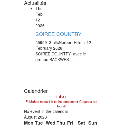
Actualités
Thu
Feb
12
2026
SOIREE COUNTRY
5595913 hits
Norbert Pflimlin
12
February 2026
SOIREE COUNTRY avec le
groupe BACKWEST ...
Calendrier
info :
Published menu link to the component iCagenda not
found!
No event in the calendar
August 2026
Mon
Tue
Wed
Thu
Fri
Sat
Sun