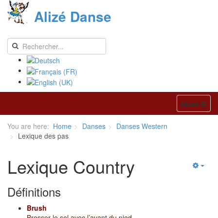
Alizé Danse
Menu
You are here:
Home
Danses
Danses Western
Lexique des pas
Lexique Country
Définitions
Brush
Brosser le sol avec l’avant du pied