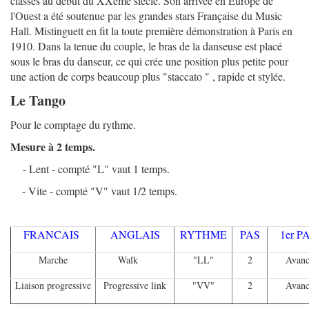
classes au début du XXème siècle. Son arrivée en Europe de
l'Ouest a été soutenue par les grandes stars Française du Music
Hall. Mistinguett en fit la toute première démonstration à Paris en
1910. Dans la tenue du couple, le bras de la danseuse est placé
sous le bras du danseur, ce qui crée une position plus petite pour
une action de corps beaucoup plus "staccato " , rapide et stylée.
Le Tango
Pour le comptage du rythme.
Mesure à 2 temps.
- Lent - compté "L" vaut 1 temps.
- Vite - compté "V" vaut 1/2 temps.
FRANCAIS
ANGLAIS
RYTHME
PAS
1er 
Marche
Walk
"LL"
2
Avanc
Liaison progressive
Progressive link
"VV"
2
Avanc