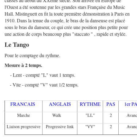
classes au début du XXème siècle. Son arrivée en Europe de
l'Ouest a été soutenue par les grandes stars Française du Music
Hall. Mistinguett en fit la toute première démonstration à Paris en
1910. Dans la tenue du couple, le bras de la danseuse est placé
sous le bras du danseur, ce qui crée une position plus petite pour
une action de corps beaucoup plus "staccato " , rapide et stylée.
Le Tango
Pour le comptage du rythme.
Mesure à 2 temps.
- Lent - compté "L" vaut 1 temps.
- Vite - compté "V" vaut 1/2 temps.
FRANCAIS
ANGLAIS
RYTHME
PAS
1er 
Marche
Walk
"LL"
2
Avanc
Liaison progressive
Progressive link
"VV"
2
Avanc