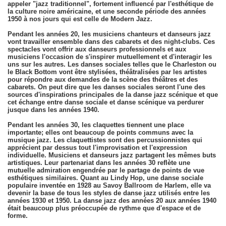
appeler "jazz traditionnel", fortement influencé par l'esthétique de
la culture noire américaine, et une seconde période des années
1950 à nos jours qui est celle de Modern Jazz.
Pendant les années 20, les musiciens chanteurs et danseurs jazz
vont travailler ensemble dans des cabarets et des night-clubs. Ces
spectacles vont offrir aux danseurs professionnels et aux
musiciens l'occasion de s'inspirer mutuellement et d'interagir les
uns sur les autres. Les danses sociales telles que le Charleston ou
le Black Bottom vont être stylisées, théâtralisées par les artistes
pour répondre aux demandes de la scène des théâtres et des
cabarets. On peut dire que les danses sociales seront l'une des
sources d'inspirations principales de la danse jazz scénique et que
cet échange entre danse sociale et danse scénique va perdurer
jusque dans les années 1940.
Pendant les années 30, les claquettes tiennent une place
importante; elles ont beaucoup de points communs avec la
musique jazz. Les claquettistes sont des percussionnistes qui
apprécient par dessus tout l'improvisation et l'expression
individuelle. Musiciens et danseurs jazz partagent les mêmes buts
artistiques. Leur partenariat dans les années 30 reflète une
mutuelle admiration engendrée par le partage de points de vue
esthétiques similaires. Quant au Lindy Hop, une danse sociale
populaire inventée en 1928 au Savoy Ballroom de Harlem, elle va
devenir la base de tous les styles de danse jazz utilisés entre les
années 1930 et 1950. La danse jazz des années 20 aux années 1940
était beaucoup plus préoccupée de rythme que d'espace et de
forme.