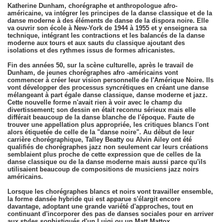
Katherine Dunham, chorégraphe et anthropologue afro-
américaine, va intégrer les principes de la danse classique et de la
danse moderne à des éléments de danse de la dispora noire. Elle
va ouvrir son école à New-York de 1944 à 1955 et y enseignera sa
technique, intégrant les contractions et les balancés de la danse
moderne aux tours et aux sauts du classique ajoutant des
isolations et des rythmes issus de formes africanistes.
Fin des années 50, sur la scène culturelle, après le travail de
Dunham, de jeunes chorégraphes afro -américains vont
commencer à créer leur vision personnelle de l'Amérique Noire. Ils
vont développer des processus syncrétiques en créant une danse
mélangeant à part égale danse classique, danse moderne et jazz.
Cette nouvelle forme n'avait rien à voir avec le champ du
divertissement; son dessin en était reconnu sérieux mais elle
différait beaucoup de la danse blanche de l'époque. Faute de
trouver une appellation plus appropriée, les critiques blancs l'ont
alors étiquetée de celle de la "danse noire". Au début de leur
carrière chorégraphique, Talley Beatty ou Alvin Ailey ont été
qualifiés de chorégraphes jazz non seulement car leurs créations
semblaient plus proche de cette expression que de celles de la
danse classique ou de la danse moderne mais aussi parce qu'ils
utilisaient beaucoup de compositions de musiciens jazz noirs
américains.
Lorsque les chorégraphes blancs et noirs vont travailler ensemble,
la forme dansée hybride qui est apparue s'élargit encore
davantage, adoptant une grande variété d'approches, tout en
continuant d'incorporer des pas de danses sociales pour en arriver
aux styles sophistiqués d'un Luigi ou un Matt Mattox.