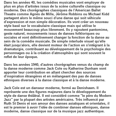
Dans les années 40, les comédies musicales vont employer de
plus en plus d'artistes issus de la scène culturelle classique ou
moderne. Des chorégraphes classiques de l'American Ballet
Theatre comme Agnès de Mille, Jérôme Robbins ou Michael Kidd
partagent alors le même souci d'une danse qui soit véhicule
d'expression et non simple décoration. Ils vont créer un nouveau
style basé sur le vocabulaire classique mais qui utilise le
mouvement beaucoup plus librement. Ils y rajoutent pantomime,
geste naturel, mouvements issus de danses folkloriques ou
sociales et vont définitivement changer la fonction de la danse au
sein de la comédie musicale. De simple interlude visuel qu'elle
était jusqu'alors, elle devient moteur de l'action en s'intégrant à la
dramaturgie, contribuant au développement de la psychologie des
personnages ou à la création d'atmosphère qui sont souvent le
reflet de leur époque.
Dans les années 1940, d'autres chorégraphes venus du champ de
la danse moderne comme Jack Cole ou Katherine Dunham vont
apporter leur contribution en allant chercher des sources
d'inspiration étrangères et en mélangeant des pas de danses
ethniques diverses à la danse classique et à la danse moderne.
Jack Cole est un danseur moderne, formé au Denishawn. Il
représente une des figures majeures dans le développement du
style de danse théâtral. Il est considéré comme "le père du Modern
Jazz" par la plupart des artistes américains. Très influencé par
Ruth St Denis et son amour des danses asiatiques et orientales, il
est le premier à avoir l'idée de combiner danses ethniques, danse
moderne, danse classique sur de la musique jazz authentique.