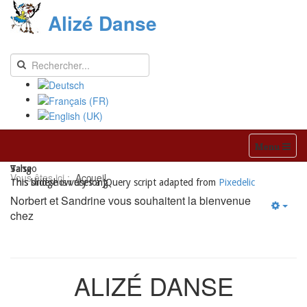
Alizé Danse
Menu
Valse
Salsa
Tango
Vous êtes ici :
Accueil
This bridge is very long
This slideshow uses a JQuery script adapted from
Pixedelic
Norbert et Sandrine vous souhaitent la bienvenue
chez
ALIZÉ DANSE