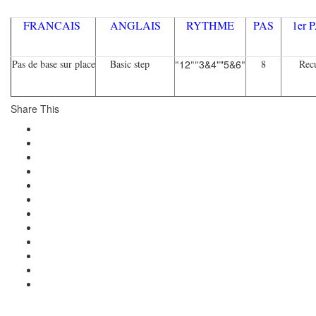
FRANCAIS
ANGLAIS
RYTHME
PAS
1er
Pas de base sur place
Basic step
12
3&4""5&6
8
Recu
"
""
"
Share This