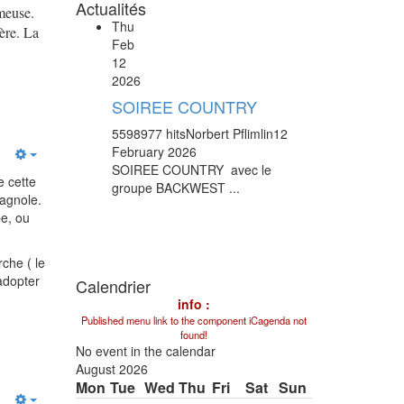
Actualités
rmeuse.
Thu
tère. La
Feb
12
2026
SOIREE COUNTRY
5598977 hits
Norbert Pflimlin
12
February 2026
SOIREE COUNTRY avec le
e cette
groupe BACKWEST ...
pagnole.
pe, ou
che ( le
 adopter
Calendrier
info :
Published menu link to the component iCagenda not
found!
No event in the calendar
August 2026
Mon
Tue
Wed
Thu
Fri
Sat
Sun