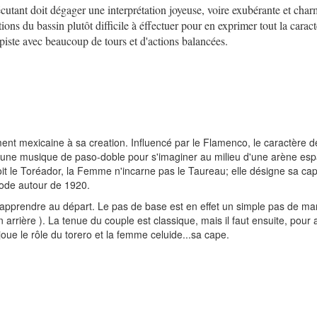
exécutant doit dégager une interprétation joyeuse, voire exubérante et cha
ions du bassin plutôt difficile à éffectuer pour en exprimer tout la carac
piste avec beaucoup de tours et d'actions balancées.
t mexicaine à sa creation. Influencé par le Flamenco, le caractère d
tre une musique de paso-doble pour s'imaginer au milieu d'une arène es
oit le Toréador, la Femme n'incarne pas le Taureau; elle désigne sa ca
mode autour de 1920.
 apprendre au départ. Le pas de base est en effet un simple pas de mar
arrière ). La tenue du couple est classique, mais il faut ensuite, pour
joue le rôle du torero et la femme celuide...sa cape.