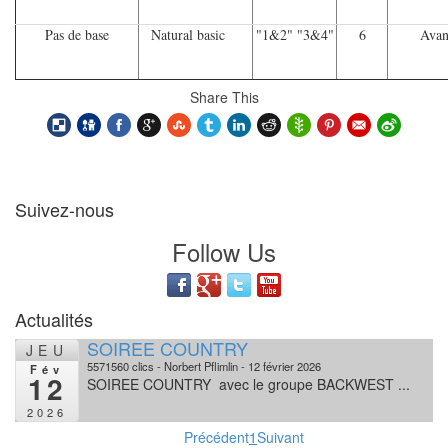
Pas de base
Natural basic
"1&2" "3&4"
6
Avan
Share This
Suivez-nous
Follow Us
Actualités
SOIREE COUNTRY
JEU
5571560 clics
Norbert Pflimlin
12 février 2026
Fév
12
SOIREE COUNTRY avec le groupe BACKWEST ...
2026
Précédent
1
Suivant